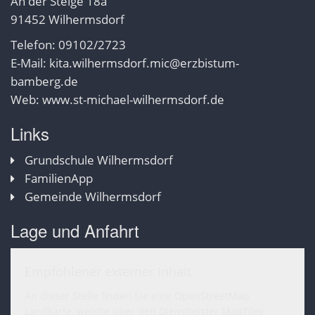
An der Steige 18a
91452 Wilhermsdorf
Telefon: 09102/2723
E-Mail:
kita.wilhermsdorf.mic@erzbistum-
bamberg.de
Web:
www.st-michael-wilhermsdorf.de
Links
Grundschule Wilhermsdorf
FamilienApp
Gemeinde Wilhermsdorf
Lage und Anfahrt
Empfohlener externer Inhalt
An dieser Stelle finden Sie eine OpenStreetMap
Landkarte, welche über den Dienstleister MapTiler